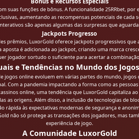
Bônus e Recursos Especiais
 suas funções de bônus. A funcionalidade 25RRbet, por 
lusivas, aumentando as recompensas potenciais de cada se
 interativos são apenas algumas das surpresas que aguarda
Jackpots Progresso
s prêmios, LuxorGold oferece jackpots progressivos que a
a aposta é adicionada ao jackpot, criando uma marca cresc
er jogador sortudo o suficiente para acertar a combinação
uais e Tendências no Mundo dos Jogos
e jogos online evoluem em várias partes do mundo, jogos
lobal. Com a pandemia impactando a forma como as pessoa
 cassinos online, uma tendência que LuxorGold capitaliza a
as as origens. Além disso, a inclusão de tecnologias de 
ção rápida às expectativas modernas de segurança e anonim
rGold não só protege as transações dos jogadores, mas tam
experiência de jogo.
A Comunidade LuxorGold