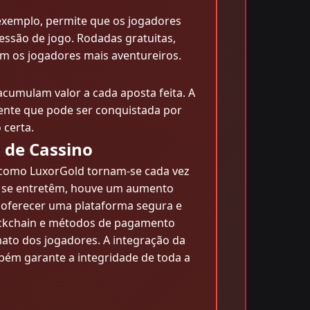
exemplo, permite que os jogadores
ssão de jogo. Rodadas gratuitas,
m os jogadores mais aventureiros.
cumulam valor a cada aposta feita. A
ente que pode ser conquistada por
 certa.
 de Cassino
 como LuxorGold tornam-se cada vez
s se entretêm, houve um aumento
o oferecer uma plataforma segura e
blockchain e métodos de pagamento
ato dos jogadores. A integração da
bém garante a integridade de toda a