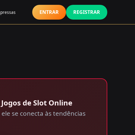
ENTRAR
REGISTRAR
xpressas
Jogos de Slot Online
ele se conecta às tendências