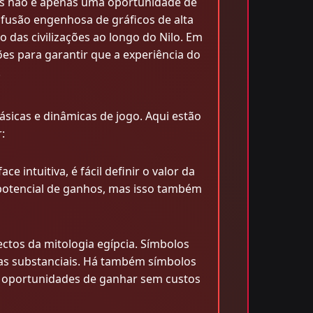
los não é apenas uma oportunidade de
 fusão engenhosa de gráficos de alta
 das civilizações ao longo do Nilo. Em
es para garantir que a experiência do
.
icas e dinâmicas de jogo. Aqui estão
:
 intuitiva, é fácil definir o valor da
 potencial de ganhos, mas isso também
tos da mitologia egípcia. Símbolos
ias substanciais. Há também símbolos
s oportunidades de ganhar sem custos