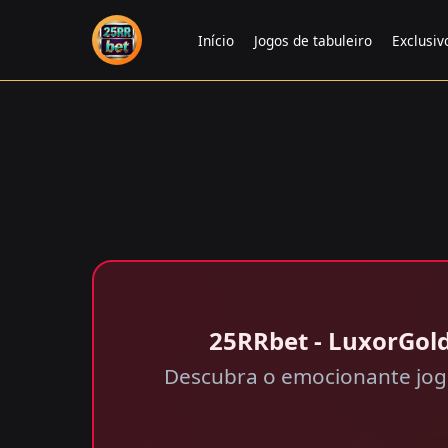
Início
Jogos de tabuleiro
Exclusiv
25RRbet - LuxorGold
Descubra o emocionante jogo