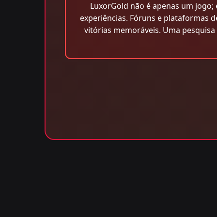
LuxorGold não é apenas um jogo; 
experiências. Fóruns e plataformas 
vitórias memoráveis. Uma pesquisa 