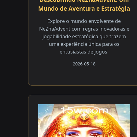
Mundo de Aventura e Estratégia
Explore o mundo envolvente de
NeZhaAdvent com regras inovadoras e
jogabilidade estratégica que trazem
uma experiência única para os
entusiastas de jogos.
2026-05-18