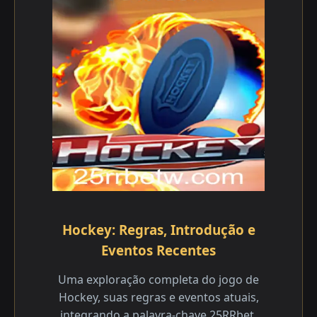
Hockey: Regras, Introdução e
Eventos Recentes
Uma exploração completa do jogo de
Hockey, suas regras e eventos atuais,
integrando a palavra-chave 25RRbet.