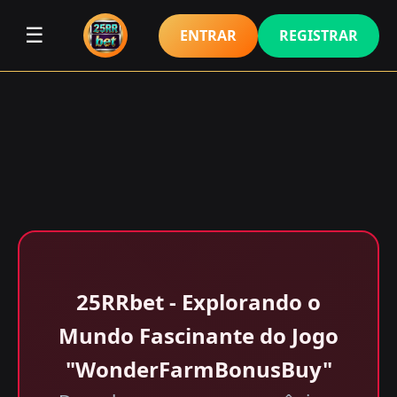
☰
ENTRAR
REGISTRAR
25RRbet - Explorando o
Mundo Fascinante do Jogo
"WonderFarmBonusBuy"