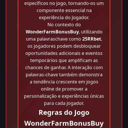
específicos no jogo, tornando-os um
componente essencial na
experiência do jogador.
No contexto do
WonderFarmBonusBuy
, utilizando
uma palavraschave como
25RRbet
,
os jogadores podem desbloquear
oportunidades adicionais e eventos
temporários que amplificam as
chances de ganhar. A interação com
palavras-chave também demonstra
a tendência crescente em jogos
online de promover a
personalização e experiências únicas
para cada jogador.
Regras do Jogo
WonderFarmBonusBuy