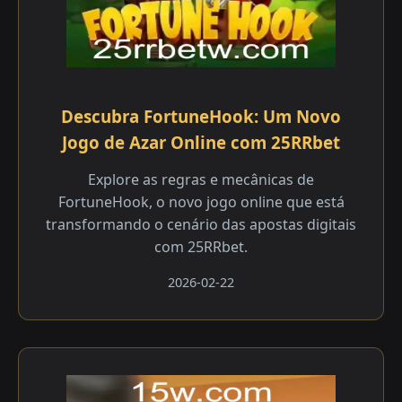
Descubra FortuneHook: Um Novo
Jogo de Azar Online com 25RRbet
Explore as regras e mecânicas de
FortuneHook, o novo jogo online que está
transformando o cenário das apostas digitais
com 25RRbet.
2026-02-22