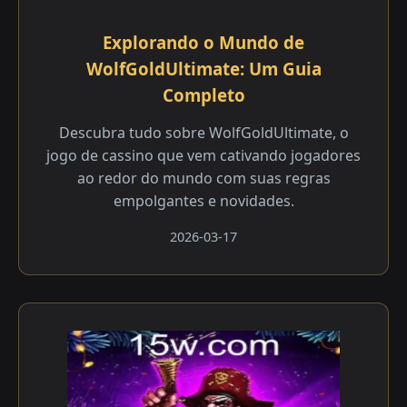
Explorando o Mundo de
WolfGoldUltimate: Um Guia
Completo
Descubra tudo sobre WolfGoldUltimate, o
jogo de cassino que vem cativando jogadores
ao redor do mundo com suas regras
empolgantes e novidades.
2026-03-17