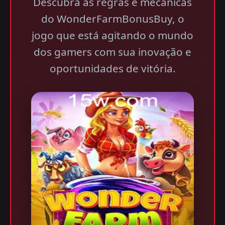
Descubra as regras e mecânicas
do WonderFarmBonusBuy, o
jogo que está agitando o mundo
dos gamers com sua inovação e
oportunidades de vitória.