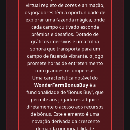
virtual repleto de cores e animação,
os jogadores têm a oportunidade de
explorar uma fazenda mágica, onde
cada campo cultivado esconde
prêmios e desafios. Dotado de
gráficos imersivos e uma trilha
sonora que transporta para um
campo de fazenda vibrante, o jogo
promete horas de entretenimento
com grandes recompensas.
Uma característica notável do
WonderFarmBonusBuy
é a
funcionalidade de 'Bonus Buy', que
permite aos jogadores adquirir
diretamente o acesso aos recursos
de bônus. Este elemento é uma
inovação derivada da crescente
demanda por jogabilidade