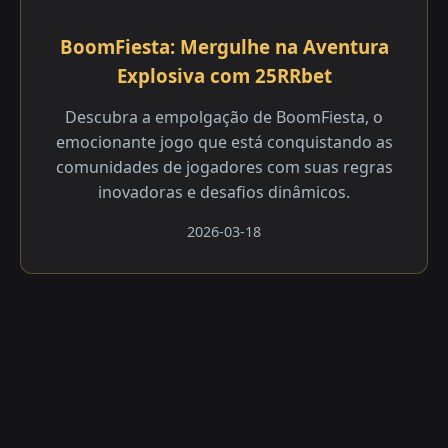
BoomFiesta: Mergulhe na Aventura
Explosiva com 25RRbet
Descubra a empolgação de BoomFiesta, o
emocionante jogo que está conquistando as
comunidades de jogadores com suas regras
inovadoras e desafios dinâmicos.
2026-03-18