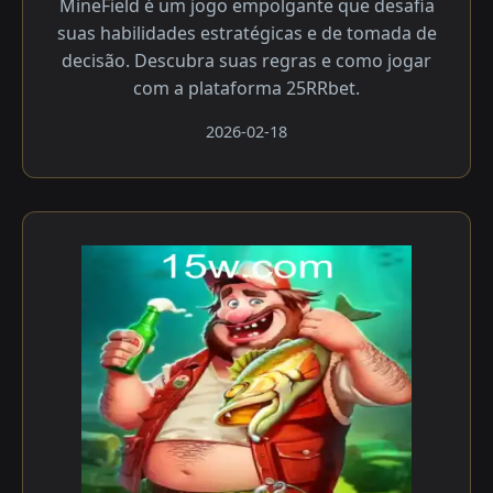
MineField é um jogo empolgante que desafia
suas habilidades estratégicas e de tomada de
decisão. Descubra suas regras e como jogar
com a plataforma 25RRbet.
2026-02-18