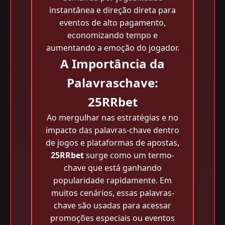
instantânea e direção direta para
eventos de alto pagamento,
economizando tempo e
aumentando a emoção do jogador.
A Importância da
Palavraschave:
25RRbet
Ao mergulhar nas estratégias e no
impacto das palavras-chave dentro
de jogos e plataformas de apostas,
25RRbet
surge como um termo-
chave que está ganhando
popularidade rapidamente. Em
muitos cenários, essas palavras-
chave são usadas para acessar
promoções especiais ou eventos