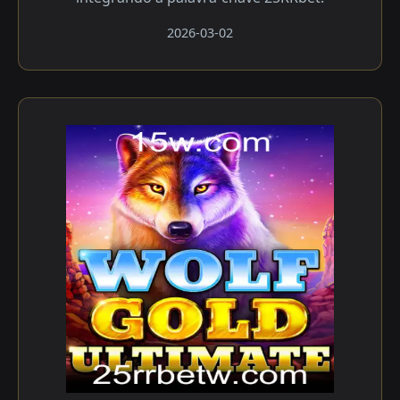
2026-03-02