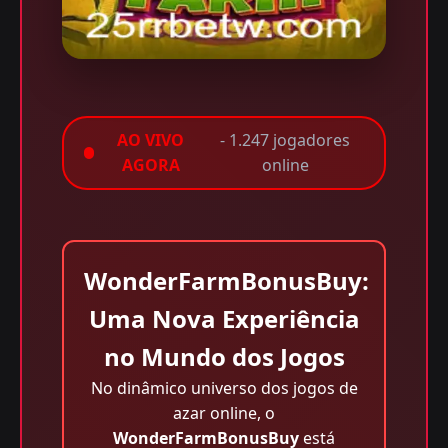
AO VIVO
- 1.247 jogadores
AGORA
online
WonderFarmBonusBuy:
Uma Nova Experiência
no Mundo dos Jogos
No dinâmico universo dos jogos de
azar online, o
WonderFarmBonusBuy
está