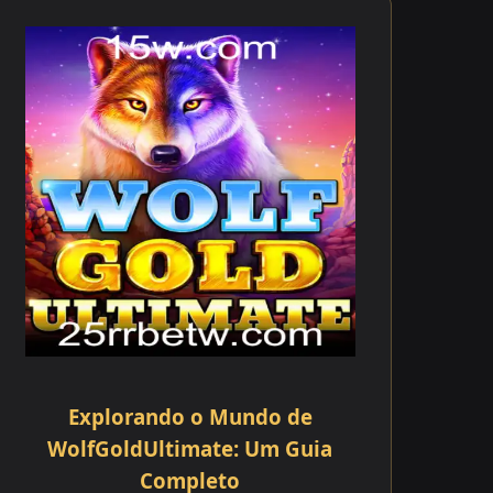
Explorando o Mundo de
WolfGoldUltimate: Um Guia
Completo