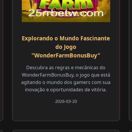
Explorando o Mundo Fascinante
do Jogo
"WonderFarmBonusBuy"
Descubra as regras e mecânicas do
WonderFarmBonusBuy, o jogo que está
agitando o mundo dos gamers com sua
inovação e oportunidades de vitória.
2026-03-20