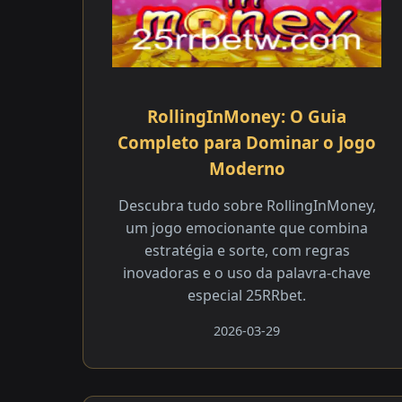
RollingInMoney: O Guia
Completo para Dominar o Jogo
Moderno
Descubra tudo sobre RollingInMoney,
um jogo emocionante que combina
estratégia e sorte, com regras
inovadoras e o uso da palavra-chave
especial 25RRbet.
2026-03-29