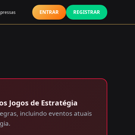
ENTRAR
REGISTRAR
xpressas
s Jogos de Estratégia
gras, incluindo eventos atuais
gia.