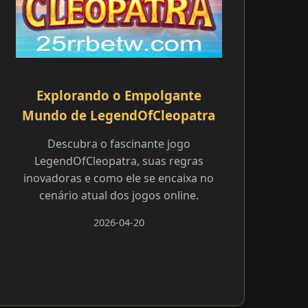
Explorando o Empolgante
Mundo de LegendOfCleopatra
Descubra o fascinante jogo
LegendOfCleopatra, suas regras
inovadoras e como ele se encaixa no
cenário atual dos jogos online.
2026-04-20