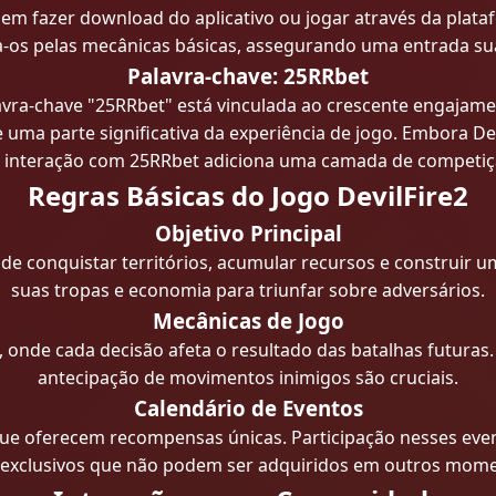
dem fazer download do aplicativo ou jogar através da plata
uia-os pelas mecânicas básicas, assegurando uma entrada su
Palavra-chave: 25RRbet
avra-chave "25RRbet" está vinculada ao crescente engaja
uma parte significativa da experiência de jogo. Embora De
 a interação com 25RRbet adiciona uma camada de competiçã
Regras Básicas do Jogo DevilFire2
Objetivo Principal
 de conquistar territórios, acumular recursos e construir
suas tropas e economia para triunfar sobre adversários.
Mecânicas de Jogo
, onde cada decisão afeta o resultado das batalhas futuras. 
antecipação de movimentos inimigos são cruciais.
Calendário de Eventos
 que oferecem recompensas únicas. Participação nesses eve
 exclusivos que não podem ser adquiridos em outros mom