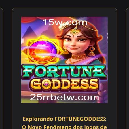
Explorando FORTUNEGODDESS:
O Novo Fenômeno dos Jogos de