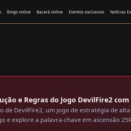
o
Bingo online
Bacará online
Eventos exclusivos
Notícias E
dução e Regras do Jogo DevilFire2 com
e DevilFire2, um jogo de estratégia de alta
go e explore a palavra-chave em ascensão 25