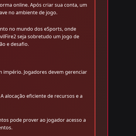
forma online. Após criar sua conta, um
ave no ambiente de jogo.
mento no mundo dos eSports, onde
vilFire2 seja sobretudo um jogo de
o e desafio.
 um império. Jogadores devem gerenciar
A alocação eficiente de recursos e a
ntos pode prover ao jogador acesso a
entos.