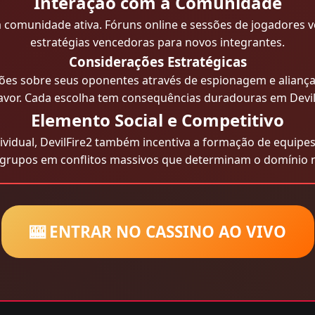
Interação com a Comunidade
a comunidade ativa. Fóruns online e sessões de jogadores
estratégias vencedoras para novos integrantes.
Considerações Estratégicas
ões sobre seus oponentes através de espionagem e aliança
avor. Cada escolha tem consequências duradouras em Devil
Elemento Social e Competitivo
ividual, DevilFire2 também incentiva a formação de equipe
 grupos em conflitos massivos que determinam o domínio n
🎰 ENTRAR NO CASSINO AO VIVO