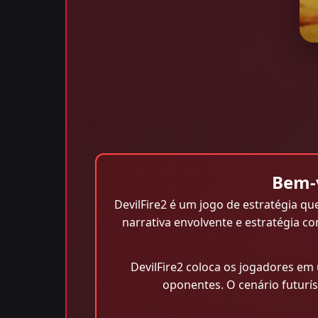
Bem-
DevilFire2 é um jogo de estratégia 
narrativa envolvente e estratégia c
DevilFire2 coloca os jogadores em 
oponentes. O cenário futurís