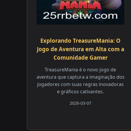
Explorando TreasureMania: O
Jogo de Aventura em Alta com a
Comunidade Gamer
TreasureMania é o novo jogo de
aventura que captura a imaginação dos
jogadores com suas regras inovadoras
e gráficos cativantes.
2026-03-07