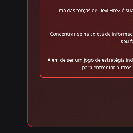
Uma das forças de DevilFire2 é su
Concentrar-se na coleta de informaç
seu f
Além de ser um jogo de estratégia ind
para enfrentar outros