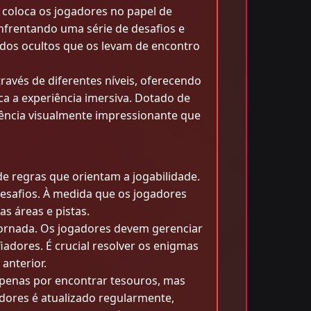
coloca os jogadores no papel de
nfrentando uma série de desafios e
edos ocultos que os levam de encontro
avés de diferentes níveis, oferecendo
ca a experiência imersiva. Dotado de
iência visualmente impressionante que
de regras que orientam a jogabilidade.
desafios. À medida que os jogadores
s áreas e pistas.
 jornada. Os jogadores devem gerenciar
adores. É crucial resolver os enigmas
anterior.
penas por encontrar tesouros, mas
dores é atualizado regularmente,