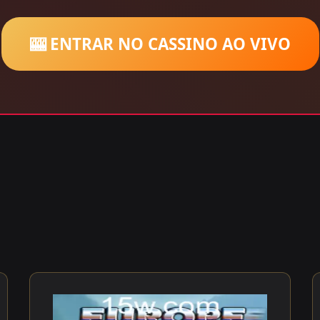
🎰 ENTRAR NO CASSINO AO VIVO