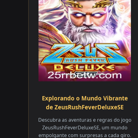
Explorando o Mundo Vibrante
de ZeusRushFeverDeluxeSE
Descubra as aventuras e regras do jogo
ZeusRushFeverDeluxeSE, um mundo
empolgante com surpresas a cada giro.