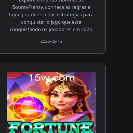
BountyFrenzy, conheça as regras e
fique por dentro das estratégias para
conquistar o jogo que está
conquistando os jogadores em 2023.
2026-05-13