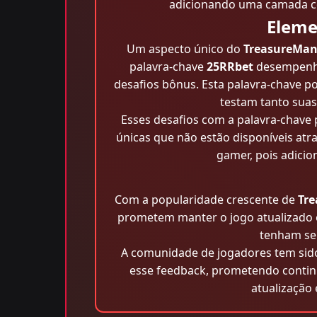
adicionando uma camada com
Eleme
Um aspecto único do
TreasureMan
palavra-chave
25RRbet
desempenha 
desafios bônus. Esta palavra-chave p
testam tanto suas
Esses desafios com a palavra-chave
únicas que não estão disponíveis atr
gamer, pois adicio
Com a popularidade crescente de
Tr
prometem manter o jogo atualizado e
tenham sem
A comunidade de jogadores tem sido
esse feedback, prometendo continu
atualização