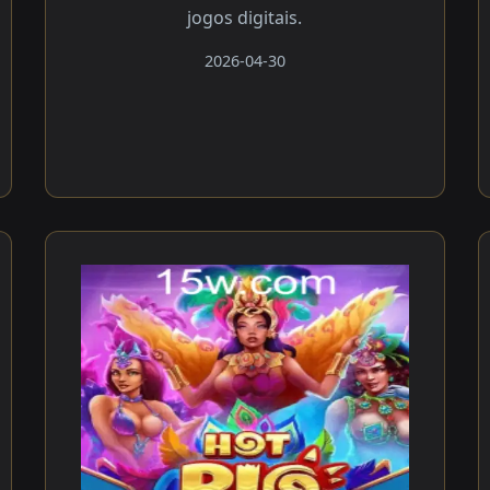
jogos digitais.
2026-04-30