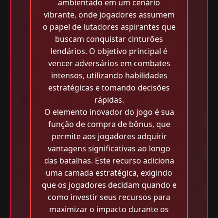
ambientado em um cenário
vibrante, onde jogadores assumem
o papel de lutadores aspirantes que
buscam conquistar cinturões
lendários. O objetivo principal é
vencer adversários em combates
intensos, utilizando habilidades
estratégicas e tomando decisões
rápidas.
O elemento inovador do jogo é sua
função de compra de bônus, que
permite aos jogadores adquirir
vantagens significativas ao longo
das batalhas. Este recurso adiciona
uma camada estratégica, exigindo
que os jogadores decidam quando e
como investir seus recursos para
maximizar o impacto durante os