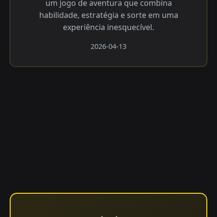
um jogo de aventura que combina
habilidade, estratégia e sorte em uma
experiência inesquecível.
2026-04-13