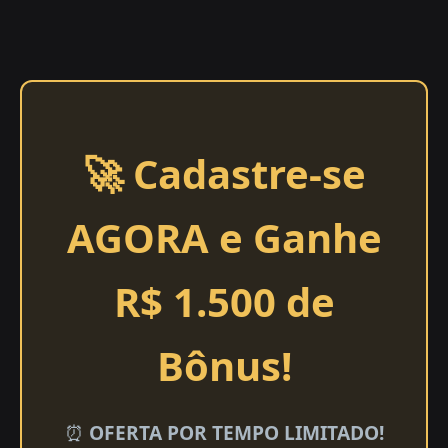
🚀 Cadastre-se
AGORA e Ganhe
R$ 1.500 de
Bônus!
⏰
OFERTA POR TEMPO LIMITADO!