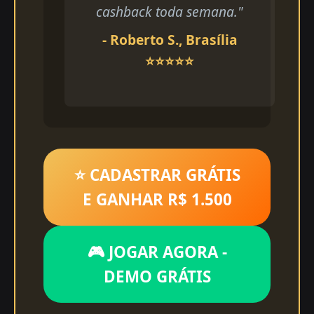
cashback toda semana."
- Roberto S., Brasília
⭐⭐⭐⭐⭐
⭐ CADASTRAR GRÁTIS
E GANHAR R$ 1.500
🎮 JOGAR AGORA -
DEMO GRÁTIS