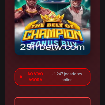
AO VIVO
- 1.247 jogadores
AGORA
online