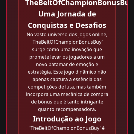
TheBeltOfChampionBonusBuy
Uma Jornada de
Conquistas e Desafios
No vasto universo dos jogos online,
'TheBeltOfChampionBonusBuy'
surge como uma inovação que
promete levar os jogadores a um
novo patamar de emoção e
estratégia. Este jogo dinâmico não
apenas captura a essência das
competições de luta, mas também
incorpora uma mecânica de compra
de bônus que é tanto intrigante
quanto recompensadora.
Introdução ao Jogo
'TheBeltOfChampionBonusBuy' é