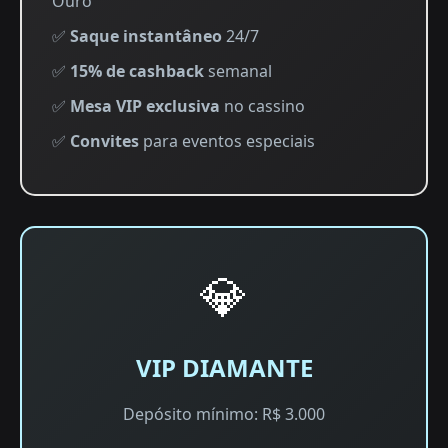
Ouro
✅
Saque instantâneo
24/7
✅
15% de cashback
semanal
✅
Mesa VIP exclusiva
no cassino
✅
Convites
para eventos especiais
💎
VIP DIAMANTE
Depósito mínimo: R$ 3.000