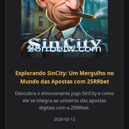
Explorando SinCity: Um Mergulho no
Mundo das Apostas com 25RRbet
Descubra o emocionante jogo SinCity e como
ele se integra ao universo das apostas
digitais com a 25RRbet.
2026-02-12