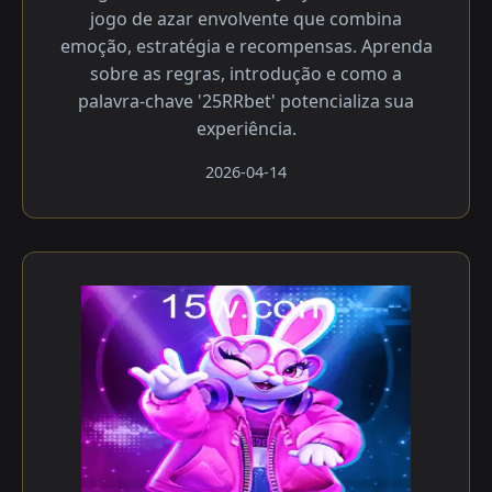
jogo de azar envolvente que combina
emoção, estratégia e recompensas. Aprenda
sobre as regras, introdução e como a
palavra-chave '25RRbet' potencializa sua
experiência.
2026-04-14