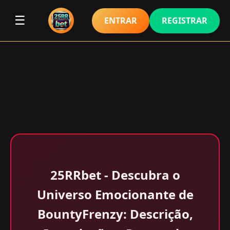
☰
ENTRAR
REGISTRAR
25RRbet - Descubra o
Universo Emocionante de
BountyFrenzy: Descrição,