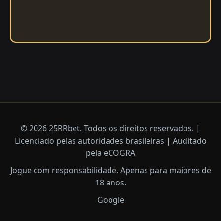
© 2026 25RRbet. Todos os direitos reservados. |
Licenciado pelas autoridades brasileiras | Auditado
pela eCOGRA
Jogue com responsabilidade. Apenas para maiores de
18 anos.
Google