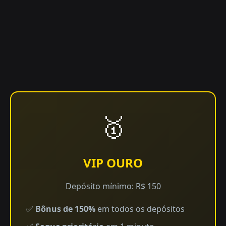
🥇
VIP OURO
Depósito mínimo: R$ 150
✅
Bônus de 150%
em todos os depósitos