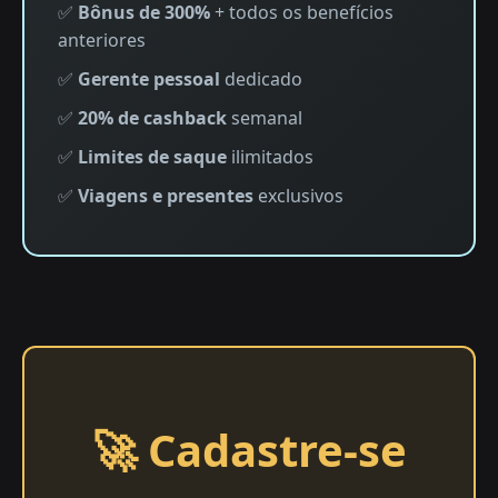
✅
Bônus de 300%
+ todos os benefícios
anteriores
✅
Gerente pessoal
dedicado
✅
20% de cashback
semanal
✅
Limites de saque
ilimitados
✅
Viagens e presentes
exclusivos
🚀 Cadastre-se