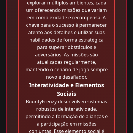
explorar múltiplos ambientes, cada
um oferecendo missões que variam
em complexidade e recompensa. A
chave para o sucesso é permanecer
atento aos detalhes e utilizar suas
habilidades de forma estratégica
para superar obstáculos e
adversários. As missões são
atualizadas regularmente,
mantendo o cenário de jogo sempre
novo e desafiador.
Interatividade e Elementos
Sociais
BountyFrenzy desenvolveu sistemas
robustos de interatividade,
permitindo a formação de alianças e
a participação em missões
conjuntas. Esse elemento social é