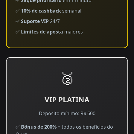
✅
Saque prioritário
em 1 minuto
✅
10% de cashback
semanal
✅
Suporte VIP
24/7
✅
Limites de aposta
maiores
🥈
VIP PLATINA
Depósito mínimo: R$ 600
✅
Bônus de 200%
+ todos os benefícios do