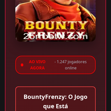
AO VIVO
- 1.247 jogadores
AGORA
online
BountyFrenzy: O Jogo
que Está