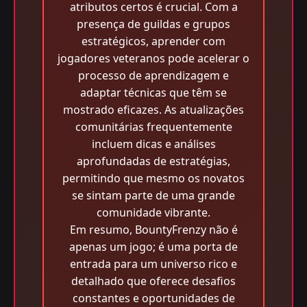
atributos certos é crucial. Com a
presença de guildas e grupos
estratégicos, aprender com
jogadores veteranos pode acelerar o
processo de aprendizagem e
adaptar técnicas que têm se
mostrado eficazes. As atualizações
comunitárias frequentemente
incluem dicas e análises
aprofundadas de estratégias,
permitindo que mesmo os novatos
se sintam parte de uma grande
comunidade vibrante.
Em resumo, BountyFrenzy não é
apenas um jogo; é uma porta de
entrada para um universo rico e
detalhado que oferece desafios
constantes e oportunidades de