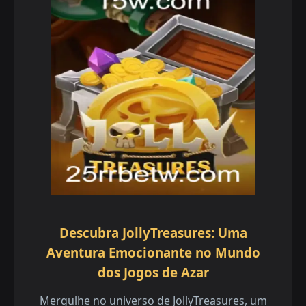
Descubra JollyTreasures: Uma
Aventura Emocionante no Mundo
dos Jogos de Azar
Mergulhe no universo de JollyTreasures, um