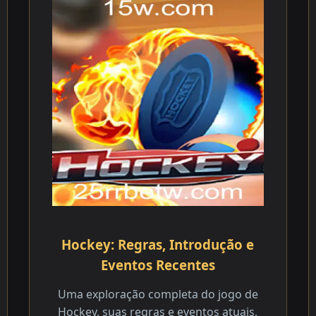
Hockey: Regras, Introdução e
Eventos Recentes
Uma exploração completa do jogo de
Hockey, suas regras e eventos atuais,