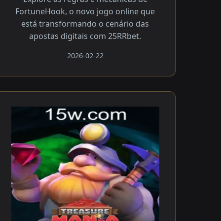
FortuneHook, o novo jogo online que
está transformando o cenário das
apostas digitais com 25RRbet.
2026-02-22