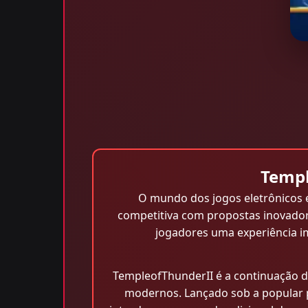
Templ
O mundo dos jogos eletrônicos 
competitiva com propostas inovadora
jogadores uma experiência i
TempleofThunderII é a continuação d
modernos. Lançado sob a popular 