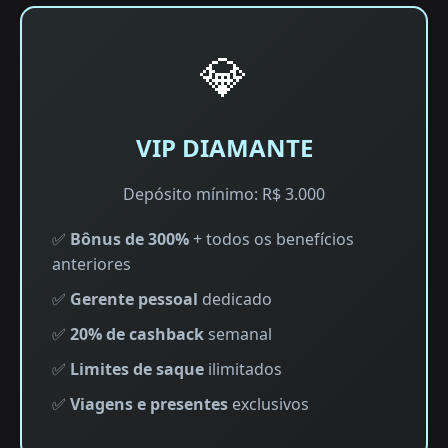
💎
VIP DIAMANTE
Depósito mínimo: R$ 3.000
✅
Bônus de 300%
+ todos os benefícios
anteriores
✅
Gerente pessoal
dedicado
✅
20% de cashback
semanal
✅
Limites de saque
ilimitados
✅
Viagens e presentes
exclusivos