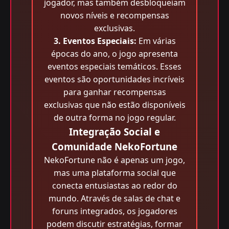
jogador, mas também desbloqueiam
novos níveis e recompensas
exclusivas.
3. Eventos Especiais:
Em várias
épocas do ano, o jogo apresenta
eventos especiais temáticos. Esses
eventos são oportunidades incríveis
para ganhar recompensas
exclusivas que não estão disponíveis
de outra forma no jogo regular.
Integração Social e
Comunidade NekoFortune
NekoFortune não é apenas um jogo,
mas uma plataforma social que
conecta entusiastas ao redor do
mundo. Através de salas de chat e
foruns integrados, os jogadores
podem discutir estratégias, formar