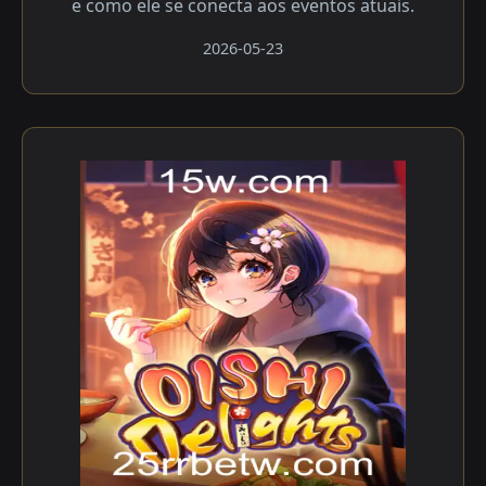
e como ele se conecta aos eventos atuais.
2026-05-23