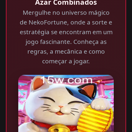
Azar Combinados
Mergulhe no universo mágico
de NekoFortune, onde a sorte e
estratégia se encontram em um
jogo fascinante. Conheça as
regras, a mecânica e como
começar a jogar.