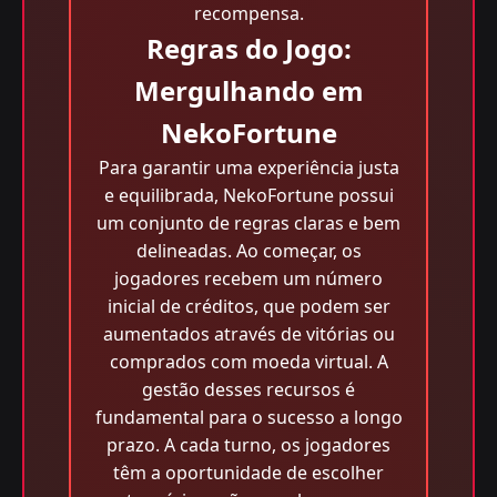
recompensa.
Regras do Jogo:
Mergulhando em
NekoFortune
Para garantir uma experiência justa
e equilibrada, NekoFortune possui
um conjunto de regras claras e bem
delineadas. Ao começar, os
jogadores recebem um número
inicial de créditos, que podem ser
aumentados através de vitórias ou
comprados com moeda virtual. A
gestão desses recursos é
fundamental para o sucesso a longo
prazo. A cada turno, os jogadores
têm a oportunidade de escolher