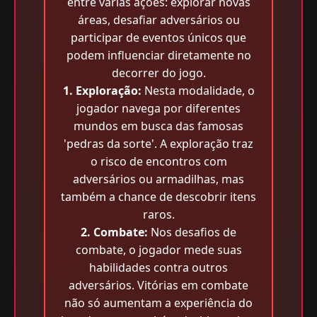
entre várias ações: explorar novas
áreas, desafiar adversários ou
participar de eventos únicos que
podem influenciar diretamente no
decorrer do jogo.
1. Exploração:
Nesta modalidade, o
jogador navega por diferentes
mundos em busca das famosas
'pedras da sorte'. A exploração traz
o risco de encontros com
adversários ou armadilhas, mas
também a chance de descobrir itens
raros.
2. Combate:
Nos desafios de
combate, o jogador mede suas
habilidades contra outros
adversários. Vitórias em combate
não só aumentam a experiência do