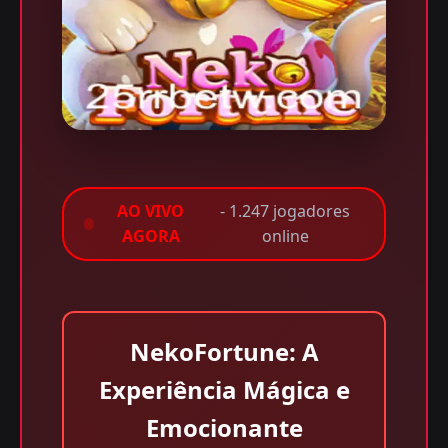
AO VIVO
- 1.247 jogadores
AGORA
online
NekoFortune: A
Experiência Mágica e
Emocionante