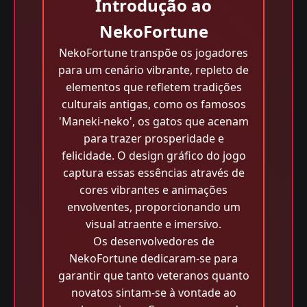
Introdução ao
NekoFortune
NekoFortune transpõe os jogadores
para um cenário vibrante, repleto de
elementos que refletem tradições
culturais antigas, como os famosos
'Maneki-neko', os gatos que acenam
para trazer prosperidade e
felicidade. O design gráfico do jogo
captura essas essências através de
cores vibrantes e animações
envolventes, proporcionando um
visual atraente e imersivo.
Os desenvolvedores de
NekoFortune dedicaram-se para
garantir que tanto veteranos quanto
novatos sintam-se à vontade ao