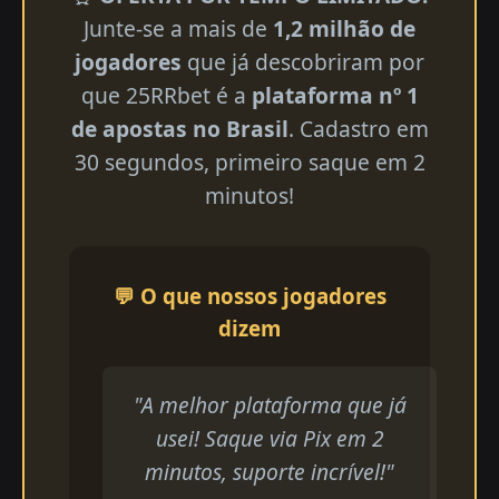
Junte-se a mais de
1,2 milhão de
jogadores
que já descobriram por
que 25RRbet é a
plataforma nº 1
de apostas no Brasil
. Cadastro em
30 segundos, primeiro saque em 2
minutos!
💬 O que nossos jogadores
dizem
"A melhor plataforma que já
usei! Saque via Pix em 2
minutos, suporte incrível!"