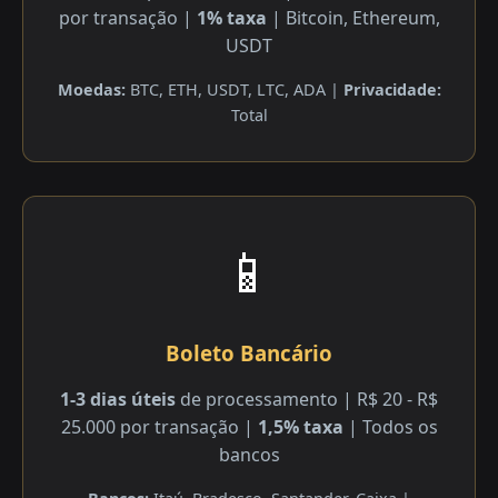
por transação |
1% taxa
| Bitcoin, Ethereum,
USDT
Moedas:
BTC, ETH, USDT, LTC, ADA |
Privacidade:
Total
📱
Boleto Bancário
1-3 dias úteis
de processamento | R$ 20 - R$
25.000 por transação |
1,5% taxa
| Todos os
bancos