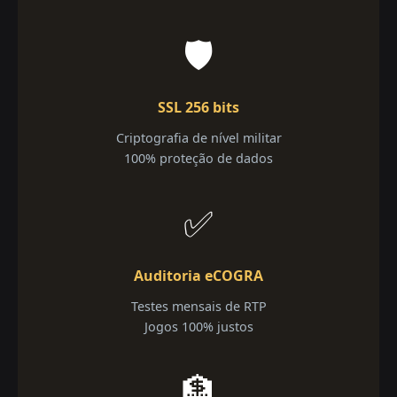
🛡️
SSL 256 bits
Criptografia de nível militar
100% proteção de dados
✅
Auditoria eCOGRA
Testes mensais de RTP
Jogos 100% justos
🏦