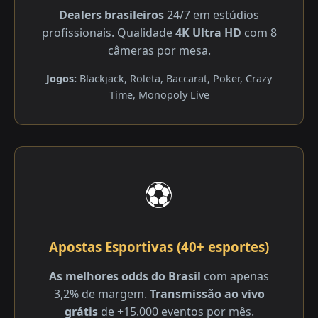
Dealers brasileiros
24/7 em estúdios
profissionais. Qualidade
4K Ultra HD
com 8
câmeras por mesa.
Jogos:
Blackjack, Roleta, Baccarat, Poker, Crazy
Time, Monopoly Live
⚽
Apostas Esportivas (40+ esportes)
As melhores odds do Brasil
com apenas
3,2% de margem.
Transmissão ao vivo
grátis
de +15.000 eventos por mês.