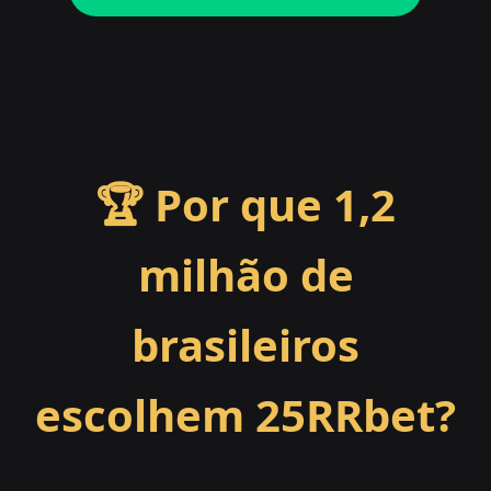
🏆 Por que 1,2
milhão de
brasileiros
escolhem 25RRbet?