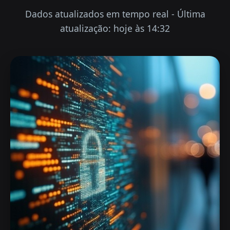
Dados atualizados em tempo real - Última
atualização: hoje às 14:32