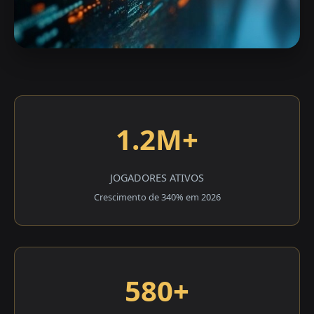
1.2M+
JOGADORES ATIVOS
Crescimento de 340% em 2026
580+