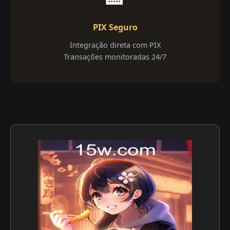
PIX Seguro
Integração direta com PIX
Transações monitoradas 24/7