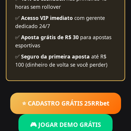
horas sem rollover
✅
Acesso VIP imediato
com gerente
dedicado 24/7
✅
Aposta grátis de R$ 30
para apostas
esportivas
✅
Seguro da primeira aposta
até R$
100 (dinheiro de volta se você perder)
⭐ CADASTRO GRÁTIS 25RRbet
🎮 JOGAR DEMO GRÁTIS