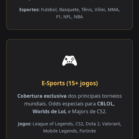
Esportes:
Futebol, Basquete, Tênis, Vôlei, MMA,
F1, NFL, NBA
🎮
E-Sports (15+ jogos)
Cobertura exclusiva
dos principais torneios
mundiais. Odds especiais para
CBLOL,
Worlds de LoL
e Majors de CS2.
Jogos:
League of Legends, CS2, Dota 2, Valorant,
Mobile Legends, Fortnite