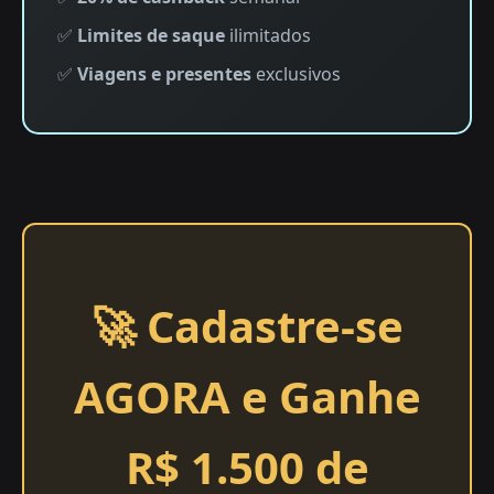
✅
Limites de saque
ilimitados
✅
Viagens e presentes
exclusivos
🚀 Cadastre-se
AGORA e Ganhe
R$ 1.500 de