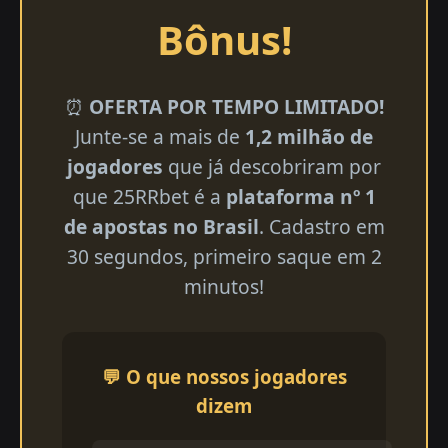
Bônus!
⏰
OFERTA POR TEMPO LIMITADO!
Junte-se a mais de
1,2 milhão de
jogadores
que já descobriram por
que 25RRbet é a
plataforma nº 1
de apostas no Brasil
. Cadastro em
30 segundos, primeiro saque em 2
minutos!
💬 O que nossos jogadores
dizem