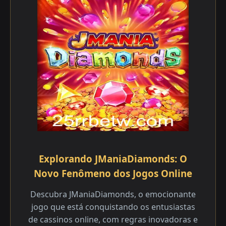
Explorando JManiaDiamonds: O
Novo Fenômeno dos Jogos Online
Descubra JManiaDiamonds, o emocionante
jogo que está conquistando os entusiastas
de cassinos online, com regras inovadoras e