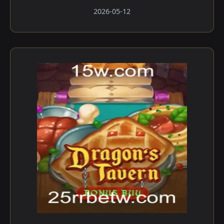
2026-05-12