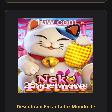
Descubra o Encantador Mundo de