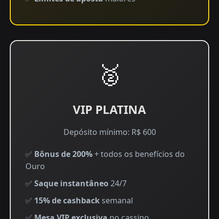
🥈
VIP PLATINA
Depósito mínimo: R$ 600
✅
Bônus de 200%
+ todos os benefícios do
Ouro
✅
Saque instantâneo
24/7
✅
15% de cashback
semanal
✅
Mesa VIP exclusiva
no cassino