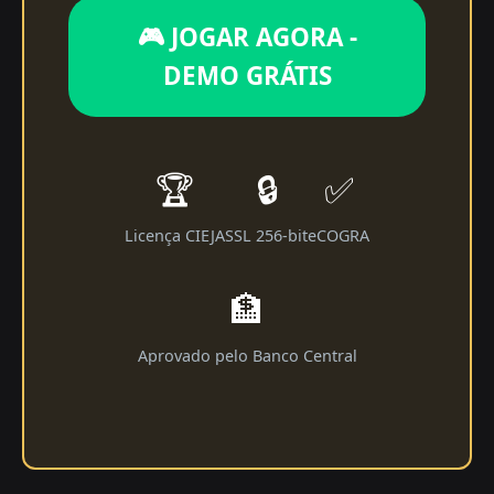
🎮 JOGAR AGORA -
DEMO GRÁTIS
🏆
🔒
✅
Licença CIEJA
SSL 256-bit
eCOGRA
🏦
Aprovado pelo Banco Central