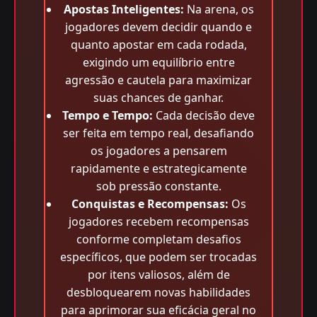
Apostas Inteligentes:
Na arena, os
jogadores devem decidir quando e
quanto apostar em cada rodada,
exigindo um equilíbrio entre
agressão e cautela para maximizar
suas chances de ganhar.
Tempo e Tempo:
Cada decisão deve
ser feita em tempo real, desafiando
os jogadores a pensarem
rapidamente e estrategicamente
sob pressão constante.
Conquistas e Recompensas:
Os
jogadores recebem recompensas
conforme completam desafios
específicos, que podem ser trocadas
por itens valiosos, além de
desbloquearem novas habilidades
para aprimorar sua eficácia geral no