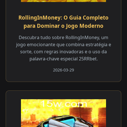
RollingInMoney: O Guia Completo
para Dominar o Jogo Moderno
Descubra tudo sobre RollingInMoney, um
jogo emocionante que combina estratégia e
sorte, com regras inovadoras e o uso da
palavra-chave especial 25RRbet.
2026-03-29