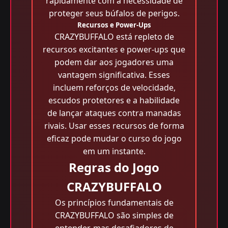
rapidamente com a necessidade de
proteger seus búfalos de perigos.
Recursos e Power-Ups
CRAZYBUFFALO está repleto de
recursos excitantes e power-ups que
podem dar aos jogadores uma
vantagem significativa. Esses
incluem reforços de velocidade,
escudos protetores e a habilidade
de lançar ataques contra manadas
rivais. Usar esses recursos de forma
eficaz pode mudar o curso do jogo
em um instante.
Regras do Jogo
CRAZYBUFFALO
Os princípios fundamentais de
CRAZYBUFFALO são simples de