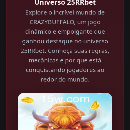
Universo 25RRbet
Explore o incrível mundo de
CRAZYBUFFALO, um jogo
dinâmico e empolgante que
ganhou destaque no universo
25RRbet. Conheça suas regras,
mecânicas e por que está
conquistando jogadores ao
redor do mundo.