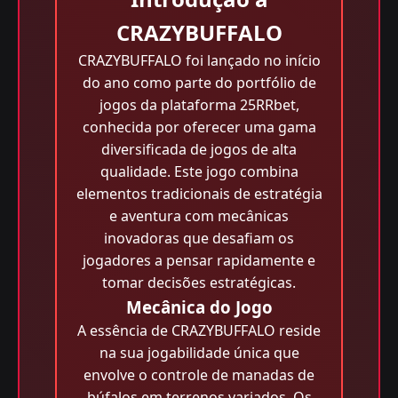
CRAZYBUFFALO
CRAZYBUFFALO foi lançado no início
do ano como parte do portfólio de
jogos da plataforma 25RRbet,
conhecida por oferecer uma gama
diversificada de jogos de alta
qualidade. Este jogo combina
elementos tradicionais de estratégia
e aventura com mecânicas
inovadoras que desafiam os
jogadores a pensar rapidamente e
tomar decisões estratégicas.
Mecânica do Jogo
A essência de CRAZYBUFFALO reside
na sua jogabilidade única que
envolve o controle de manadas de
búfalos em terrenos variados. Os