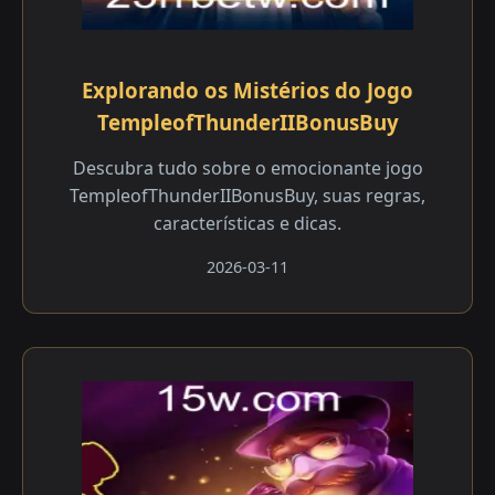
Explorando os Mistérios do Jogo
TempleofThunderIIBonusBuy
Descubra tudo sobre o emocionante jogo
TempleofThunderIIBonusBuy, suas regras,
características e dicas.
2026-03-11