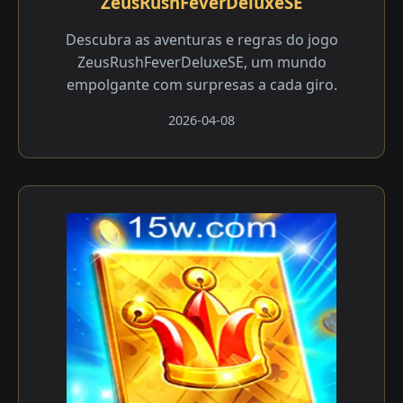
ZeusRushFeverDeluxeSE
Descubra as aventuras e regras do jogo
ZeusRushFeverDeluxeSE, um mundo
empolgante com surpresas a cada giro.
2026-04-08