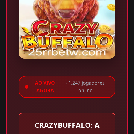
AO VIVO
- 1.247 jogadores
AGORA
online
CRAZYBUFFALO: A