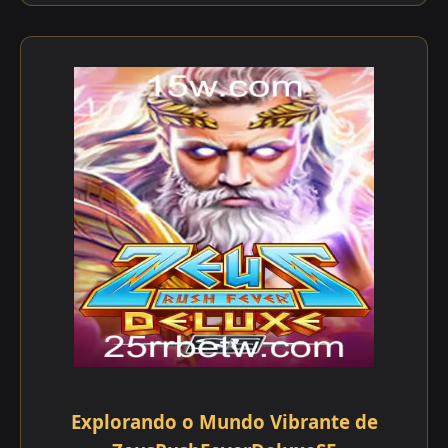
Explorando o Mundo Vibrante de