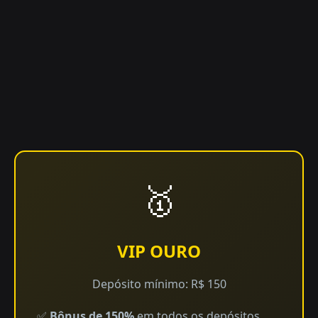
🥇
VIP OURO
Depósito mínimo: R$ 150
✅
Bônus de 150%
em todos os depósitos