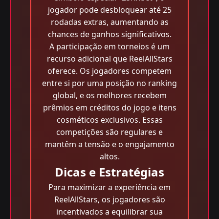
jogador pode desbloquear até 25
rodadas extras, aumentando as
chances de ganhos significativos.
A participação em torneios é um
recurso adicional que ReelAllStars
oferece. Os jogadores competem
entre si por uma posição no ranking
global, e os melhores recebem
prêmios em créditos do jogo e itens
cosméticos exclusivos. Essas
competições são regulares e
mantêm a tensão e o engajamento
altos.
Dicas e Estratégias
Para maximizar a experiência em
ReelAllStars, os jogadores são
incentivados a equilibrar sua