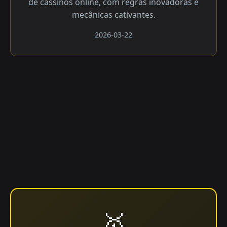
de cassinos online, com regras inovadoras e
mecânicas cativantes.
2026-03-22
🥇