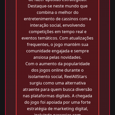
Destaque-se neste mundo que
combina o melhor do
entretenimento de cassinos com a
interação social, envolvendo
competições em tempo real e
eventos temáticos. Com atualizações
frequentes, o jogo mantém sua
comunidade engajada e sempre
ansiosa pelas novidades.
Com o aumento da popularidade
dos jogos online durante o
isolamento social, ReelAllStars
surgiu como uma alternativa
atraente para quem busca diversão
nas plataformas digitais. A chegada
do jogo foi apoiada por uma forte
estratégia de marketing digital,