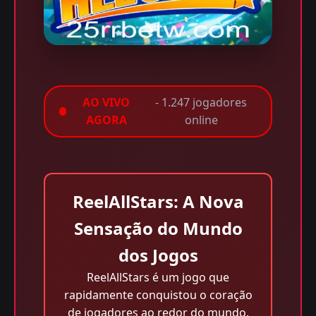
AO VIVO
- 1.247 jogadores
AGORA
online
ReelAllStars: A Nova
Sensação do Mundo
dos Jogos
ReelAllStars é um jogo que
rapidamente conquistou o coração
de jogadores ao redor do mundo.