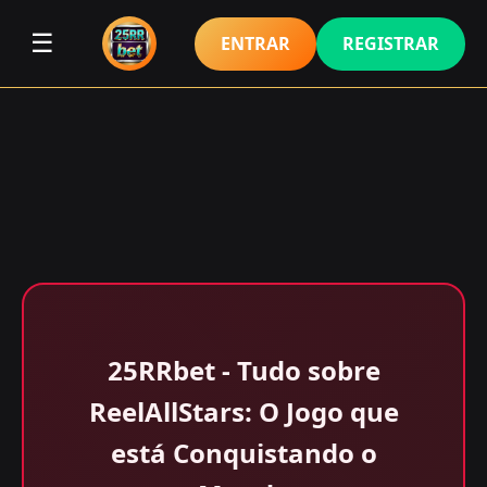
☰
ENTRAR
REGISTRAR
25RRbet - Tudo sobre
ReelAllStars: O Jogo que
está Conquistando o