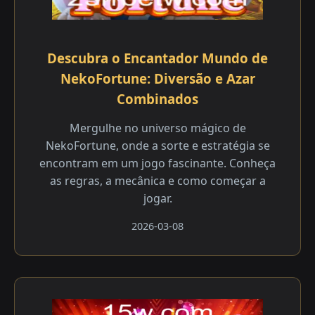
Descubra o Encantador Mundo de
NekoFortune: Diversão e Azar
Combinados
Mergulhe no universo mágico de
NekoFortune, onde a sorte e estratégia se
encontram em um jogo fascinante. Conheça
as regras, a mecânica e como começar a
jogar.
2026-03-08