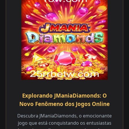
Explorando JManiaDiamonds: O
Novo Fenômeno dos Jogos Online
Descubra JManiaDiamonds, o emocionante
jogo que está conquistando os entusiastas