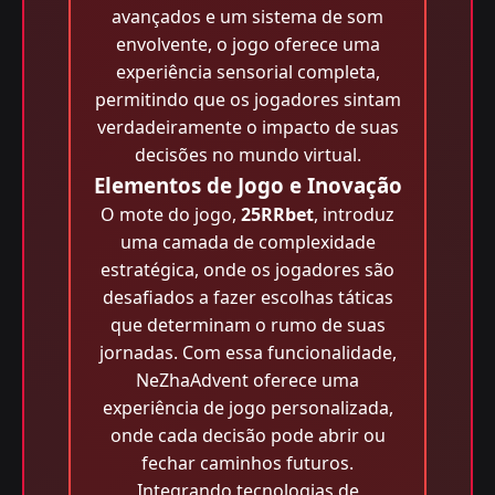
avançados e um sistema de som
envolvente, o jogo oferece uma
experiência sensorial completa,
permitindo que os jogadores sintam
verdadeiramente o impacto de suas
decisões no mundo virtual.
Elementos de Jogo e Inovação
O mote do jogo,
25RRbet
, introduz
uma camada de complexidade
estratégica, onde os jogadores são
desafiados a fazer escolhas táticas
que determinam o rumo de suas
jornadas. Com essa funcionalidade,
NeZhaAdvent oferece uma
experiência de jogo personalizada,
onde cada decisão pode abrir ou
fechar caminhos futuros.
Integrando tecnologias de