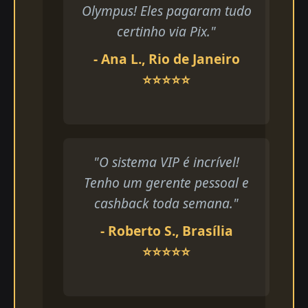
Olympus! Eles pagaram tudo
certinho via Pix."
- Ana L., Rio de Janeiro
⭐⭐⭐⭐⭐
"O sistema VIP é incrível!
Tenho um gerente pessoal e
cashback toda semana."
- Roberto S., Brasília
⭐⭐⭐⭐⭐