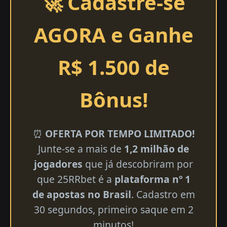
🚀 Cadastre-se
AGORA e Ganhe
R$ 1.500 de
Bônus!
⏰
OFERTA POR TEMPO LIMITADO!
Junte-se a mais de
1,2 milhão de
jogadores
que já descobriram por
que 25RRbet é a
plataforma nº 1
de apostas no Brasil
. Cadastro em
30 segundos, primeiro saque em 2
minutos!