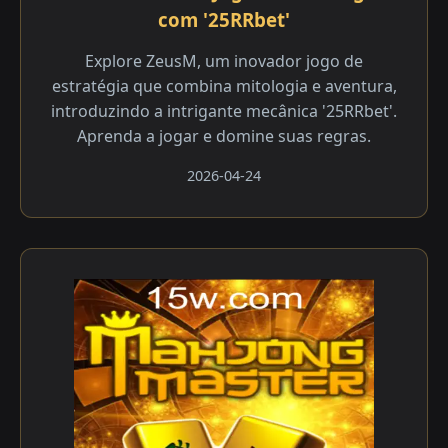
com '25RRbet'
Explore ZeusM, um inovador jogo de
estratégia que combina mitologia e aventura,
introduzindo a intrigante mecânica '25RRbet'.
Aprenda a jogar e domine suas regras.
2026-04-24