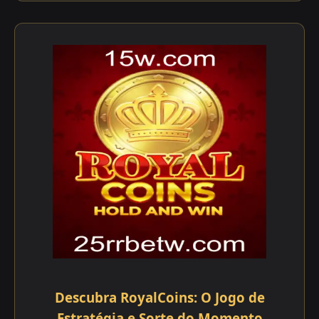
Descubra RoyalCoins: O Jogo de
Estratégia e Sorte do Momento