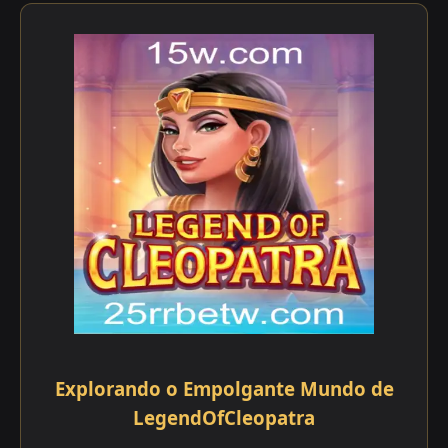
Explorando o Empolgante Mundo de
LegendOfCleopatra