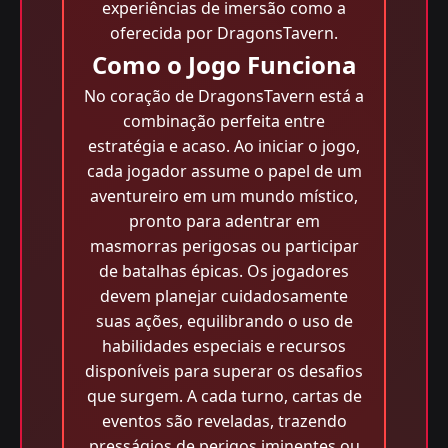
experiências de imersão como a
oferecida por DragonsTavern.
Como o Jogo Funciona
No coração de DragonsTavern está a
combinação perfeita entre
estratégia e acaso. Ao iniciar o jogo,
cada jogador assume o papel de um
aventureiro em um mundo místico,
pronto para adentrar em
masmorras perigosas ou participar
de batalhas épicas. Os jogadores
devem planejar cuidadosamente
suas ações, equilibrando o uso de
habilidades especiais e recursos
disponíveis para superar os desafios
que surgem. A cada turno, cartas de
eventos são reveladas, trazendo
presságios de perigos iminentes ou