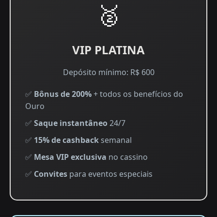
🥈
VIP PLATINA
Depósito mínimo: R$ 600
✅
Bônus de 200%
+ todos os benefícios do
Ouro
✅
Saque instantâneo
24/7
✅
15% de cashback
semanal
✅
Mesa VIP exclusiva
no cassino
✅
Convites
para eventos especiais