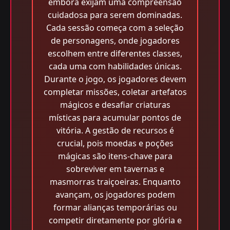
embora exijam uma compreensão
cuidadosa para serem dominadas.
Cada sessão começa com a seleção
de personagens, onde jogadores
escolhem entre diferentes classes,
cada uma com habilidades únicas.
Durante o jogo, os jogadores devem
completar missões, coletar artefatos
mágicos e desafiar criaturas
místicas para acumular pontos de
vitória. A gestão de recursos é
crucial, pois moedas e poções
mágicas são itens-chave para
sobreviver em tavernas e
masmorras traiçoeiras. Enquanto
avançam, os jogadores podem
formar alianças temporárias ou
competir diretamente por glória e