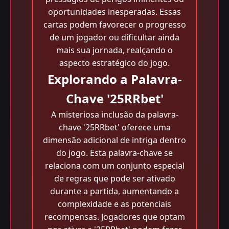
oportunidades inesperadas. Essas
cartas podem favorecer o progresso
de um jogador ou dificultar ainda
mais sua jornada, realçando o
aspecto estratégico do jogo.
Explorando a Palavra-
Chave '25RRbet'
A misteriosa inclusão da palavra-
chave '25RRbet' oferece uma
dimensão adicional de intriga dentro
do jogo. Esta palavra-chave se
relaciona com um conjunto especial
de regras que pode ser ativado
durante a partida, aumentando a
complexidade e as potenciais
recompensas. Jogadores que optam