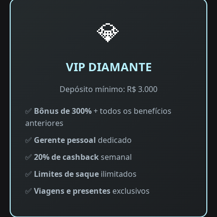
💎
VIP DIAMANTE
Depósito mínimo: R$ 3.000
✅
Bônus de 300%
+ todos os benefícios
anteriores
✅
Gerente pessoal
dedicado
✅
20% de cashback
semanal
✅
Limites de saque
ilimitados
✅
Viagens e presentes
exclusivos