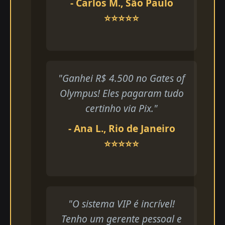
- Carlos M., São Paulo
⭐⭐⭐⭐⭐
"Ganhei R$ 4.500 no Gates of
Olympus! Eles pagaram tudo
certinho via Pix."
- Ana L., Rio de Janeiro
⭐⭐⭐⭐⭐
"O sistema VIP é incrível!
Tenho um gerente pessoal e