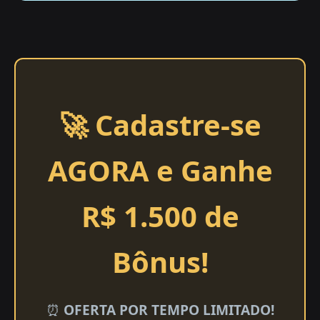
🚀 Cadastre-se
AGORA e Ganhe
R$ 1.500 de
Bônus!
⏰
OFERTA POR TEMPO LIMITADO!