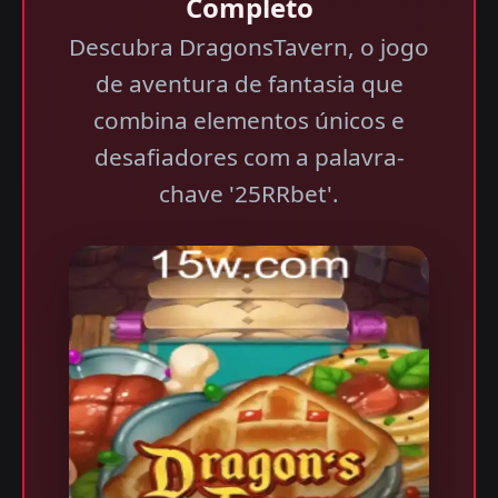
Completo
Descubra DragonsTavern, o jogo
de aventura de fantasia que
combina elementos únicos e
desafiadores com a palavra-
chave '25RRbet'.