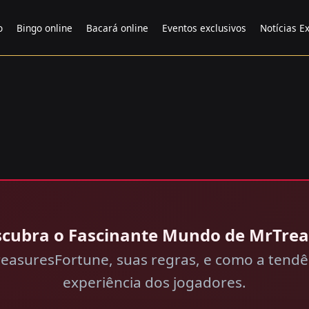
o
Bingo online
Bacará online
Eventos exclusivos
Notícias E
scubra o Fascinante Mundo de MrTre
TreasuresFortune, suas regras, e como a tend
experiência dos jogadores.