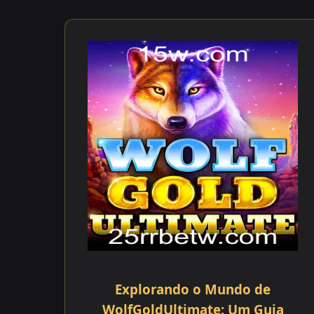
Explorando o Mundo de
WolfGoldUltimate: Um Guia