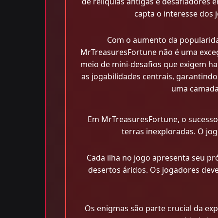
de relíquias antigas e desafiadores
capta o interesse dos
Com o aumento da popularida
MrTreasuresFortune não é uma exceç
meio de mini-desafios que exigem hab
as jogabilidades centrais, garantind
uma camada 
Em MrTreasuresFortune, o sucesso
terras inexploradas. O j
Cada ilha no jogo apresenta seu pró
desertos áridos. Os jogadores deve
Os enigmas são parte crucial da ex