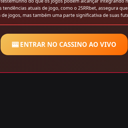
 testemunho do que os jogos podem alcançar integrando n
 tendências atuais de jogo, como o 25RRbet, assegura que 
 de jogos, mas também uma parte significativa de suas fut
🎰 ENTRAR NO CASSINO AO VIVO