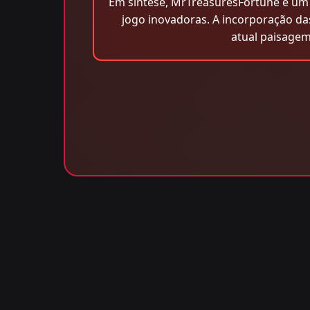
Em síntese, MrTreasuresFortune é um
jogo inovadoras. A incorporação das
atual paisagem