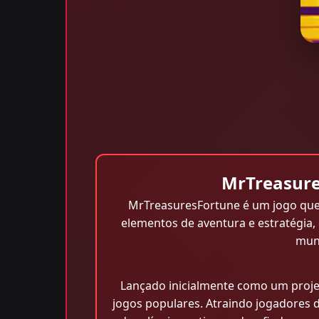
MrTreasure
MrTreasuresFortune é um jogo que
elementos de aventura e estratégia
mund
Lançado inicialmente como um proj
jogos populares. Atraindo jogadores de