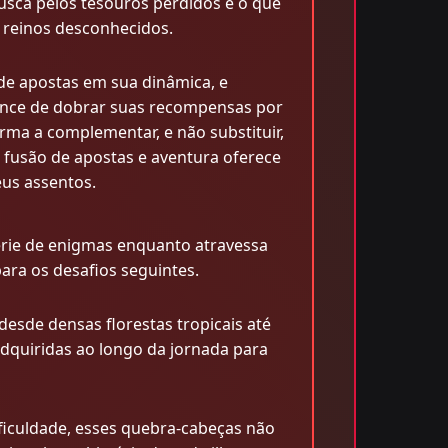
usca pelos tesouros perdidos é o que
 reinos desconhecidos.
e apostas em sua dinâmica, e
ance de dobrar suas recompensas por
rma a complementar, e não substituir,
a fusão de apostas e aventura oferece
us assentos.
rie de enigmas enquanto atravessa
ra os desafios seguintes.
desde densas florestas tropicais até
adquiridas ao longo da jornada para
ficuldade, esses quebra-cabeças não