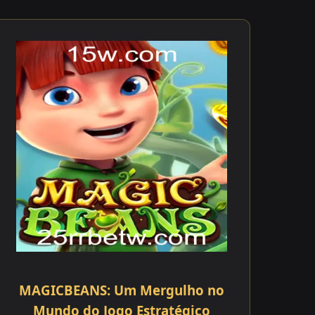
MAGICBEANS: Um Mergulho no
Mundo do Jogo Estratégico