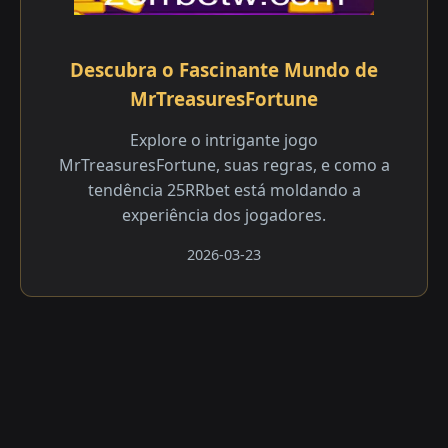
Descubra o Fascinante Mundo de
MrTreasuresFortune
Explore o intrigante jogo
MrTreasuresFortune, suas regras, e como a
tendência 25RRbet está moldando a
experiência dos jogadores.
2026-03-23