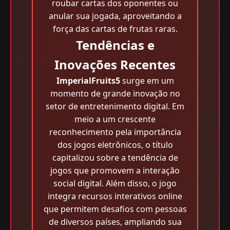
roubar cartas dos oponentes ou
anular sua jogada, aproveitando a
força das cartas de frutas raras.
Tendências e
Inovações Recentes
ImperialFruits5
surge em um
momento de grande inovação no
setor de entretenimento digital. Em
meio a um crescente
reconhecimento pela importância
dos jogos eletrônicos, o título
capitalizou sobre a tendência de
jogos que promovem a interação
social digital. Além disso, o jogo
integra recursos interativos online
que permitem desafios com pessoas
de diversos países, ampliando sua