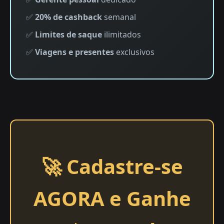
✅
20% de cashback
semanal
✅
Limites de saque
ilimitados
✅
Viagens e presentes
exclusivos
🚀 Cadastre-se
AGORA e Ganhe