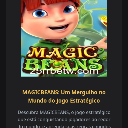
MAGICBEANS: Um Mergulho no
Mundo do Jogo Estratégico
Descubra MAGICBEANS, o jogo estratégico
que está conquistando jogadores ao redor
do mundo, e aprenda suas regras e modos