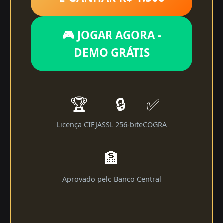
🎮 JOGAR AGORA -
DEMO GRÁTIS
🏆
🔒
✅
Licença CIEJA
SSL 256-bit
eCOGRA
🏦
Aprovado pelo Banco Central