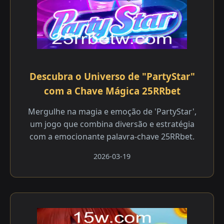
Descubra o Universo de "PartyStar"
com a Chave Mágica 25RRbet
Mergulhe na magia e emoção de 'PartyStar',
um jogo que combina diversão e estratégia
com a emocionante palavra-chave 25RRbet.
2026-03-19