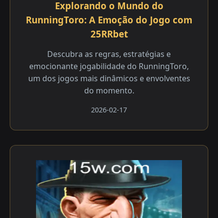
Explorando o Mundo do
RunningToro: A Emoção do Jogo com
25RRbet
Descubra as regras, estratégias e
emocionante jogabilidade do RunningToro,
um dos jogos mais dinâmicos e envolventes
do momento.
2026-02-17