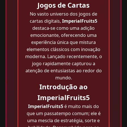
Jogos de Cartas
No vasto universo dos jogos de
cartas digitais,
ImperialFruits5
destaca-se como uma adição
emocionante, oferecendo uma
experiência única que mistura
elementos clássicos com inovação
moderna. Lançado recentemente, o
jogo rapidamente capturou a
atenção de entusiastas ao redor do
mundo.
Introdução ao
ImperialFruits5
ImperialFruits5
é muito mais do
que um passatempo comum; ele é
uma mescla de estratégia, sorte e