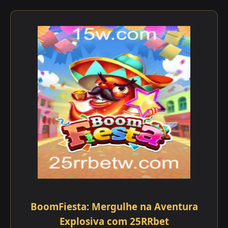
BoomFiesta: Mergulhe na Aventura
Explosiva com 25RRbet