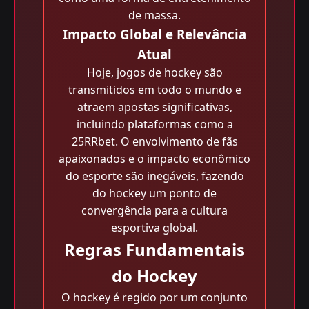
de massa.
Impacto Global e Relevância
Atual
Hoje, jogos de hockey são
transmitidos em todo o mundo e
atraem apostas significativas,
incluindo plataformas como a
25RRbet. O envolvimento de fãs
apaixonados e o impacto econômico
do esporte são inegáveis, fazendo
do hockey um ponto de
convergência para a cultura
esportiva global.
Regras Fundamentais
do Hockey
O hockey é regido por um conjunto