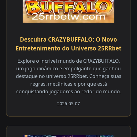
Descubra CRAZYBUFFALO: O Novo
Entretenimento do Universo 25RRbet
Explore o incrível mundo de CRAZYBUFFALO,
um jogo dinâmico e empolgante que ganhou
destaque no universo 25RRbet. Conheça suas
regras, mecânicas e por que está
conquistando jogadores ao redor do mundo.
2026-05-07