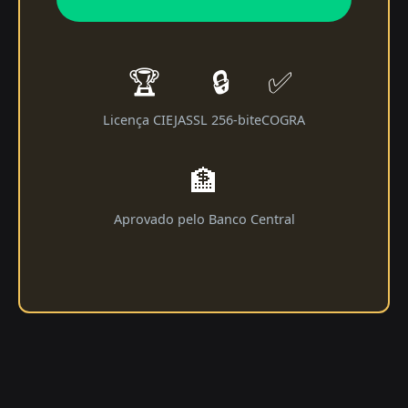
🏆
🔒
✅
Licença CIEJA
SSL 256-bit
eCOGRA
🏦
Aprovado pelo Banco Central