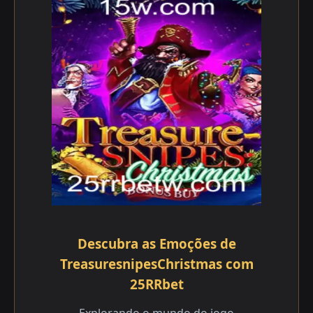
Descubra as Emoções de
TreasuresnipesChristmas com
25RRbet