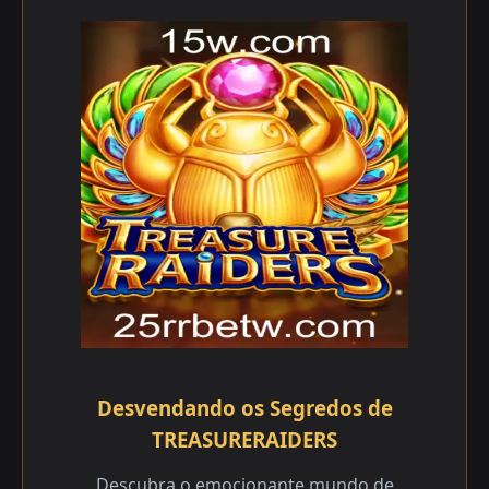
Desvendando os Segredos de
TREASURERAIDERS
Descubra o emocionante mundo de