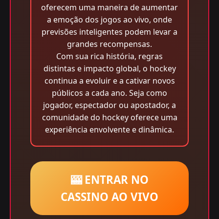
oferecem uma maneira de aumentar
a emoção dos jogos ao vivo, onde
previsões inteligentes podem levar a
grandes recompensas.
Com sua rica história, regras
distintas e impacto global, o hockey
continua a evoluir e a cativar novos
públicos a cada ano. Seja como
jogador, espectador ou apostador, a
comunidade do hockey oferece uma
experiência envolvente e dinâmica.
🎰 ENTRAR NO
CASSINO AO VIVO