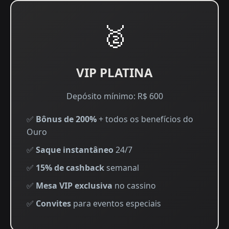
🥈
VIP PLATINA
Depósito mínimo: R$ 600
✅
Bônus de 200%
+ todos os benefícios do
Ouro
✅
Saque instantâneo
24/7
✅
15% de cashback
semanal
✅
Mesa VIP exclusiva
no cassino
✅
Convites
para eventos especiais