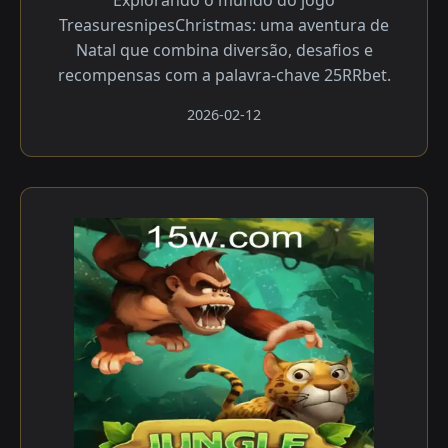
Explorando o mundo do jogo
TreasuresnipesChristmas: uma aventura de
Natal que combina diversão, desafios e
recompensas com a palavra-chave 25RRbet.
2026-02-12